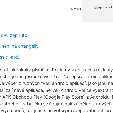
12.07.2021
novu zapnuto
lnění na changelly
sic (atd.)
rat jakoukoliv písničku; Reklamy v aplikaci a reklam
štět jednu písničku více krát Nejlepší android aplika
Na výběr z různých typů android aplikací, jako jsou n
ší zajímavé aplikace. Server Android Police vyextrah
r APK Obchodu Play (Google Play Store) z Androidu 4.
vratného – v balíčku se údajně nalézá několik nových 
vých bodů, jež jsou s největší pravděpodobností urč