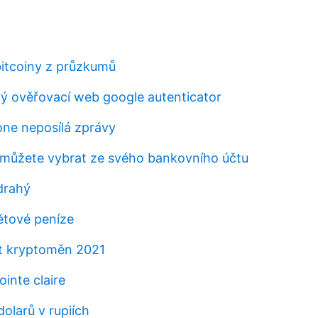
bitcoiny z průzkumů
 ověřovací web google autenticator
one neposílá zprávy
i můžete vybrat ze svého bankovního účtu
drahý
větové peníze
t kryptoměn 2021
inte claire
dolarů v rupiích