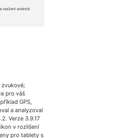
y zvukové;
ce pro váš
apříklad GPS,
oval a analyzoval
2. Verze 3.9.17
ikon v rozlišení
eny pro tablety s