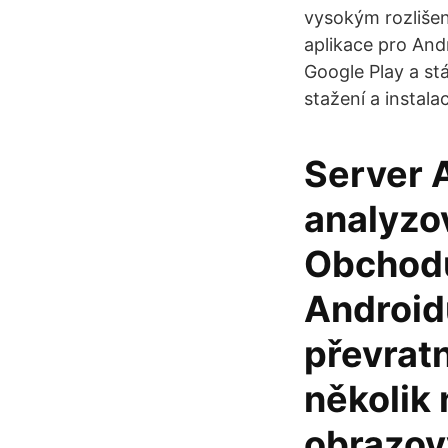
vysokým rozlišen
aplikace pro And
Google Play a stá
stažení a instala
Server A
analyzo
Obchodu
Androidu
převratn
několik 
obrazový