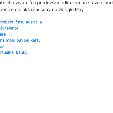
ních uživatelů a především odkazem na stažení andr
eníze dle aktuální ceny na Google Play.
riebehu času austrália
ôj telenor
áre
 na moju paypal kartu
 57
irtuálnej banky