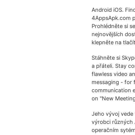
Android iOS. Fi
4AppsApk.com pok
Prohlédněte si s
nejnovějších dos
klepněte na tlačí
Stáhněte si Skyp
a přáteli. Stay 
flawless video a
messaging - for f
communication exp
on "New Meeting,
Jeho vývoj vede 
výrobci různých 
operačním sytéme