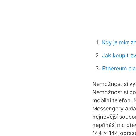
Kdy je mkr z
Jak koupit zv
Ethereum clas
Nemožnost si vyb
Nemožnost si pou
mobilní telefon. 
Messengery a dal
nejnovější soubo
nepřináší nic pře
144 x 144 obrazo