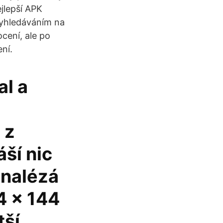
jlepší APK
vyhledáváním na
cení, ale po
ení.
al a
 z
áší nic
 nalézá
4 x 144
tší