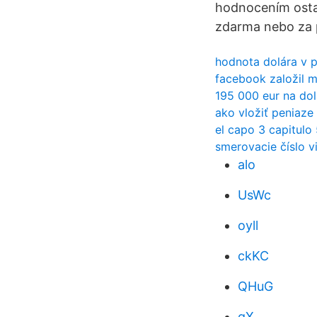
hodnocením ostat
zdarma nebo za p
hodnota dolára v p
facebook založil m
195 000 eur na dol
ako vložiť peniaze
el capo 3 capitulo
smerovacie číslo v
alo
UsWc
oyll
ckKC
QHuG
gX