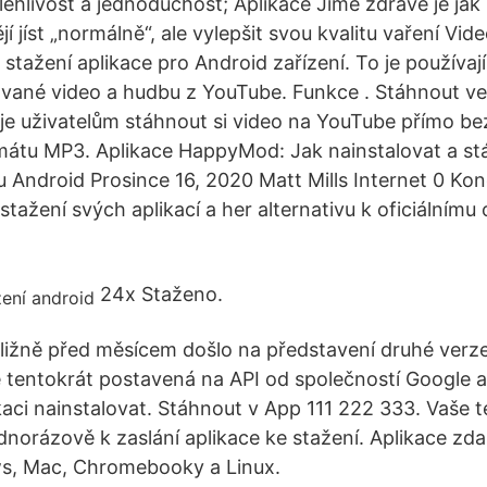
lehlivost a jednoduchost; Aplikace Jíme zdravě je jak
tějí jíst „normálně“, ale vylepšit svou kvalitu vaření Vi
stažení aplikace pro Android zařízení. To je používají
vané video a hudbu z YouTube. Funkce . Stáhnout v
e uživatelům stáhnout si video na YouTube přímo be
mátu MP3. Aplikace HappyMod: Jak nainstalovat a st
 Android Prosince 16, 2020 Matt Mills Internet 0 Ko
 stažení svých aplikací a her alternativu k oficiálním
24x Staženo.
ibližně před měsícem došlo na představení druhé verze
e tentokrát postavená na API od společností Google 
aci nainstalovat. Stáhnout v App 111 222 333. Vaše te
dnorázově k zaslání aplikace ke stažení. Aplikace zd
s, Mac, Chromebooky a Linux.