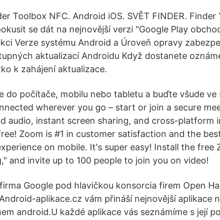
nder Toolbox NFC. Android iOS. SVĚT FINDER. Finder
usit se dát na nejnovější verzi "Google Play obchod 
ekci Verze systému Android a Úroveň opravy zabezpe
tupných aktualizací Androidu Když dostanete oznámen
tko k zahájení aktualizace.
e do počítače, mobilu nebo tabletu a buďte všude ve 
connected wherever you go – start or join a secure me
nd audio, instant screen sharing, and cross-platform 
ree! Zoom is #1 in customer satisfaction and the best
erience on mobile. It's super easy! Install the free
" and invite up to 100 people to join you on video!
firma Google pod hlavičkou konsorcia firem Open Han
Android-aplikace.cz vám přináší nejnovější aplikace n
m android.U každé aplikace vás seznámíme s její p