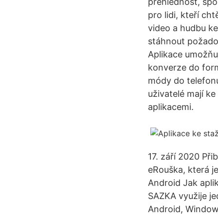
přehlednost, spo
pro lidi, kteří ch
video a hudbu ke 
stáhnout požado
Aplikace umožňuj
konverze do for
módy do telefonu
uživatelé mají ke
aplikacemi.
17. září 2020 Př
eRouška, která j
Android Jak aplik
SAZKA využije je
Android, Window