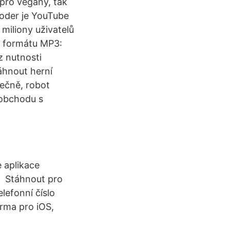
 pro vegany, tak
deoder je YouTube
 miliony uživatelů
e formátu MP3:
z nutnosti
áhnout herní
nečně, robot
u obchodu s
 aplikace
a Stáhnout pro
lefonní číslo
arma pro iOS,