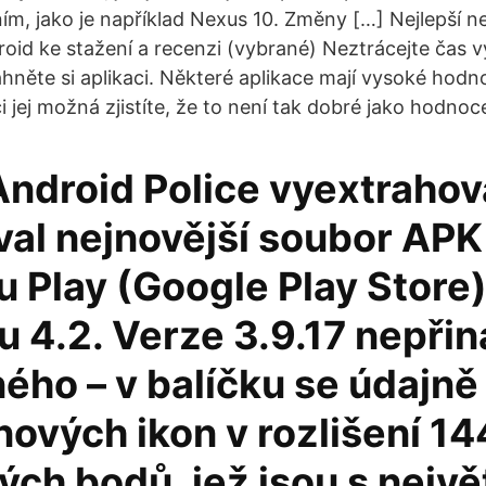
ím, jako je například Nexus 10. Změny […] Nejlepší ne
roid ke stažení a recenzi (vybrané) Neztrácejte čas 
hněte si aplikaci. Některé aplikace mají vysoké hodno
ci jej možná zjistíte, že to není tak dobré jako hodnoc
ndroid Police vyextrahov
val nejnovější soubor APK
 Play (Google Play Store)
 4.2. Verze 3.9.17 nepřin
ého – v balíčku se údajně
nových ikon v rozlišení 14
ch bodů, jež jsou s nejvě