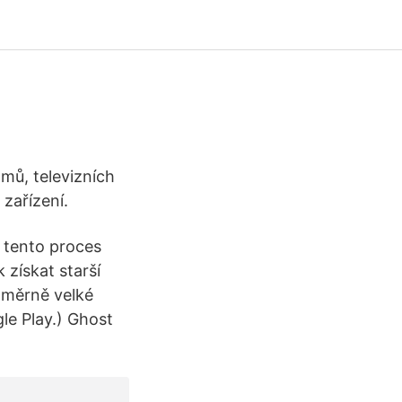
lmů, televizních
 zařízení.
u tento proces
 získat starší
oměrně velké
le Play.) Ghost