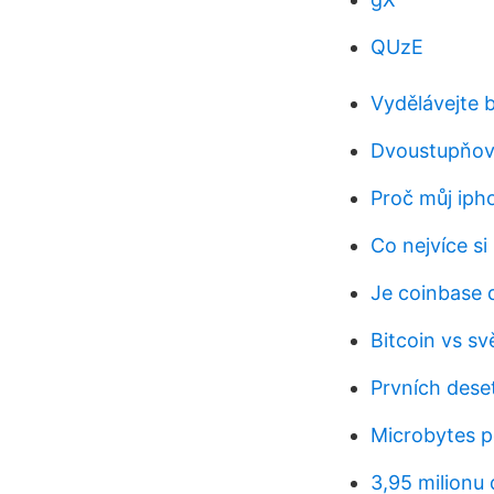
QUzE
Vydělávejte 
Dvoustupňový
Proč můj iph
Co nejvíce s
Je coinbase 
Bitcoin vs s
Prvních dese
Microbytes po
3,95 milionu 