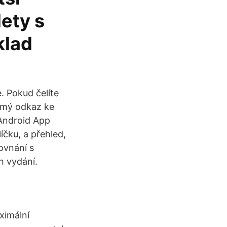
ety s
klad
. Pokud čelíte
ímý odkaz ke
 Android App
íčku, a přehled,
ovnání s
h vydání.
ximální