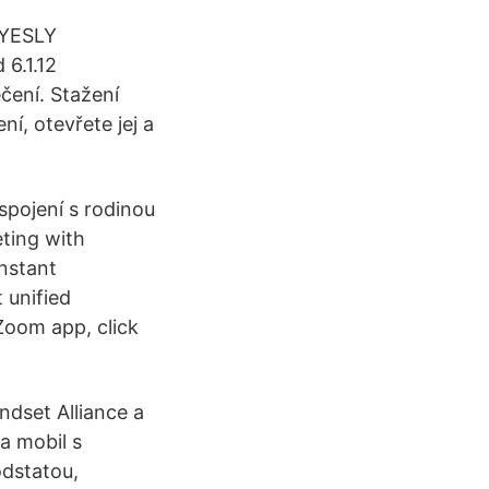
 YESLY
6.1.12
čení. Stažení
í, otevřete jej a
spojení s rodinou
eting with
instant
 unified
 Zoom app, click
dset Alliance a
a mobil s
odstatou,