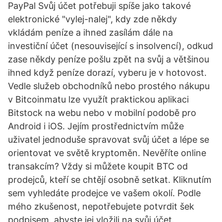
PayPal Svůj účet potřebuji spíše jako takové
elektronické "vylej-nalej", kdy zde někdy
vkládám peníze a ihned zasílám dále na
investiční účet (nesouvisející s insolvencí), odkud
zase někdy peníze pošlu zpět na svůj a většinou
ihned když peníze dorazí, vyberu je v hotovost.
Vedle služeb obchodníků nebo prostého nákupu
v Bitcoinmatu lze využít praktickou aplikaci
Bitstock na webu nebo v mobilní podobě pro
Android i iOS. Jejím prostřednictvím může
uživatel jednoduše spravovat svůj účet a lépe se
orientovat ve světě kryptoměn. Nevěříte online
transakcím? Vždy si můžete koupit BTC od
prodejců, kteří se chtějí osobně setkat. Kliknutím
sem vyhledáte prodejce ve vašem okolí. Podle
mého zkušenost, nepotřebujete potvrdit šek
podpisem, abyste jej vložili na svůj účet.