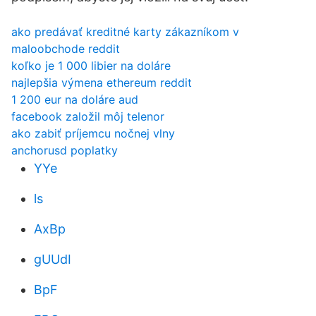
ako predávať kreditné karty zákazníkom v
maloobchode reddit
koľko je 1 000 libier na doláre
najlepšia výmena ethereum reddit
1 200 eur na doláre aud
facebook založil môj telenor
ako zabiť príjemcu nočnej vlny
anchorusd poplatky
YYe
ls
AxBp
gUUdI
BpF