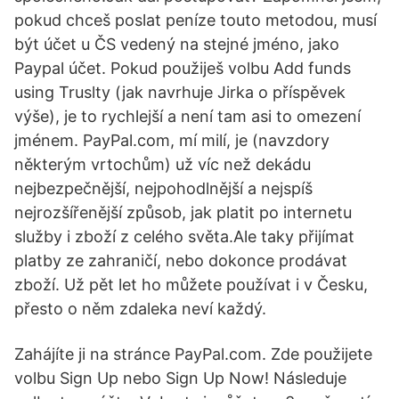
pokud chceš poslat peníze touto metodou, musí
být účet u ČS vedený na stejné jméno, jako
Paypal účet. Pokud použiješ volbu Add funds
using Truslty (jak navrhuje Jirka o příspěvek
výše), je to rychlejší a není tam asi to omezení
jménem. PayPal.com, mí milí, je (navzdory
některým vrtochům) už víc než dekádu
nejbezpečnější, nejpohodlnější a nejspíš
nejrozšířenější způsob, jak platit po internetu
služby i zboží z celého světa.Ale taky přijímat
platby ze zahraničí, nebo dokonce prodávat
zboží. Už pět let ho můžete používat i v Česku,
přesto o něm zdaleka neví každý.
Zahájíte ji na stránce PayPal.com. Zde použijete
volbu Sign Up nebo Sign Up Now! Následuje