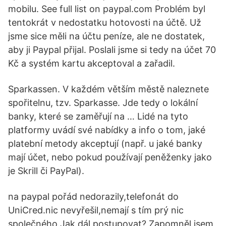
mobilu. See full list on paypal.com Problém byl
tentokrát v nedostatku hotovosti na účtě. Už
jsme sice měli na účtu peníze, ale ne dostatek,
aby ji Paypal přijal. Poslali jsme si tedy na účet 70
Kč a systém kartu akceptoval a zařadil.
Sparkassen. V každém větším městě naleznete
spořitelnu, tzv. Sparkasse. Jde tedy o lokální
banky, které se zaměřují na … Lidé na tyto
platformy uvádí své nabídky a info o tom, jaké
platební metody akceptují (např. u jaké banky
mají účet, nebo pokud používají peněženky jako
je Skrill či PayPal).
na paypal pořád nedorazily,telefonát do
UniCred.nic nevyřešil,nemají s tím prý nic
společného.Jak dál postupovat? Zapomněl jsem,