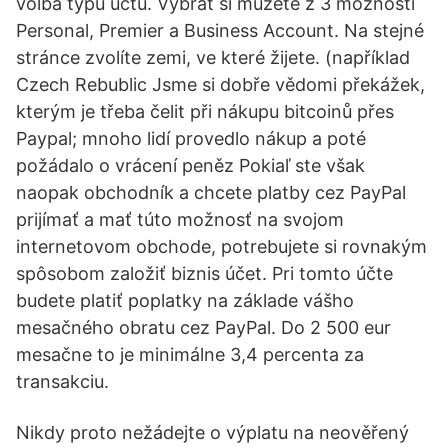
volba typu účtu. Vybrat si můžete z 3 možností
Personal, Premier a Business Account. Na stejné
stránce zvolíte zemi, ve které žijete. (například
Czech Rebublic Jsme si dobře vědomi překážek,
kterým je třeba čelit při nákupu bitcoinů přes
Paypal; mnoho lidí provedlo nákup a poté
požádalo o vrácení peněz Pokiaľ ste však
naopak obchodník a chcete platby cez PayPal
prijímať a mať túto možnosť na svojom
internetovom obchode, potrebujete si rovnakým
spôsobom založiť biznis účet. Pri tomto účte
budete platiť poplatky na základe vášho
mesačného obratu cez PayPal. Do 2 500 eur
mesačne to je minimálne 3,4 percenta za
transakciu.
Nikdy proto nežádejte o výplatu na neověřený