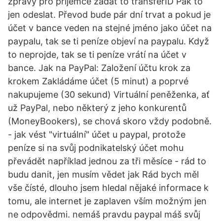
zprávy pro příjemce zadat to transferID Pak to
jen odeslat. Převod bude pár dní trvat a pokud je
účet v bance veden na stejné jméno jako účet na
paypalu, tak se ti peníze objeví na paypalu. Když
to neprojde, tak se ti peníze vrátí na účet v
bance. Jak na PayPal: Založení účtu krok za
krokem Zakládáme účet (5 minut) a poprvé
nakupujeme (30 sekund) Virtuální peněženka, ať
už PayPal, nebo některý z jeho konkurentů
(MoneyBookers), se chová skoro vždy podobně.
- jak vést "virtuální" účet u paypal, protože
peníze si na svůj podnikatelský účet mohu
převádět například jednou za tři měsíce - rád to
budu danit, jen musím vědet jak Rád bych měl
vše čísté, dlouho jsem hledal nějaké informace k
tomu, ale internet je zaplaven vším možným jen
ne odpovědmi. nemáš pravdu paypal máš svůj