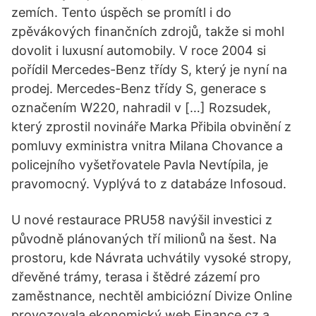
zemích. Tento úspěch se promítl i do
zpěvákových finančních zdrojů, takže si mohl
dovolit i luxusní automobily. V roce 2004 si
pořídil Mercedes-Benz třídy S, který je nyní na
prodej. Mercedes-Benz třídy S, generace s
označením W220, nahradil v […] Rozsudek,
který zprostil novináře Marka Přibila obvinění z
pomluvy exministra vnitra Milana Chovance a
policejního vyšetřovatele Pavla Nevtípila, je
pravomocný. Vyplývá to z databáze Infosoud.
U nové restaurace PRU58 navýšil investici z
původně plánovaných tří milionů na šest. Na
prostoru, kde Návrata uchvátily vysoké stropy,
dřevěné trámy, terasa i štědré zázemí pro
zaměstnance, nechtěl ambiciózní Divize Online
provozovala ekonomický web Finance.cz a