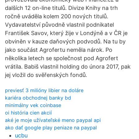
dalších 12 on-line titulů. Divize Knihy na trh
ročně uváděla kolem 200 nových titulů.
Vydavatelství původně vlastnil podnikatel
František Savov, který žije v Londýně a v ČR je
obviněn v kauze daňových podvodů. Na tu by
jako součást Agrofertu neměla nárok. Po
několika letech se společnost pod Agrofert
vrátila. Babiš vlastnil holding do února 2017, pak
jej vložil do svěřenských fondů.
previesť 3 milióny libier na doláre
kariéra obchodnej banky bd
minimálny vek coinbase
oi história cien akcií
aké je moje užívateľské meno paypal api
ako dať google play peniaze na paypal
ucbu