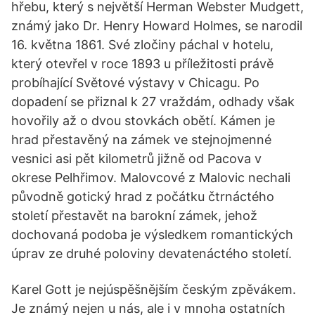
hřebu, který s největší Herman Webster Mudgett,
známý jako Dr. Henry Howard Holmes, se narodil
16. května 1861. Své zločiny páchal v hotelu,
který otevřel v roce 1893 u příležitosti právě
probíhající Světové výstavy v Chicagu. Po
dopadení se přiznal k 27 vraždám, odhady však
hovořily až o dvou stovkách obětí. Kámen je
hrad přestavěný na zámek ve stejnojmenné
vesnici asi pět kilometrů jižně od Pacova v
okrese Pelhřimov. Malovcové z Malovic nechali
původně gotický hrad z počátku čtrnáctého
století přestavět na barokní zámek, jehož
dochovaná podoba je výsledkem romantických
úprav ze druhé poloviny devatenáctého století.
Karel Gott je nejúspěšnějším českým zpěvákem.
Je známý nejen u nás, ale i v mnoha ostatních