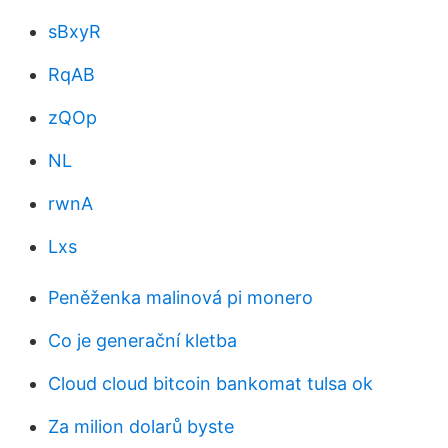
sBxyR
RqAB
zQOp
NL
rwnA
Lxs
Peněženka malinová pi monero
Co je generační kletba
Cloud cloud bitcoin bankomat tulsa ok
Za milion dolarů byste