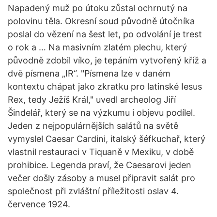
Napadený muž po útoku zůstal ochrnutý na
polovinu těla. Okresní soud původně útočníka
poslal do vězení na šest let, po odvolání je trest
o rok a … Na masivním zlatém plechu, který
původně zdobil víko, je tepáním vytvořený kříž a
dvě písmena „IR“. "Písmena lze v daném
kontextu chápat jako zkratku pro latinské Iesus
Rex, tedy Ježíš Král," uvedl archeolog Jiří
Šindelář, který se na výzkumu i objevu podílel.
Jeden z nejpopulárnějších salátů na světě
vymyslel Caesar Cardini, italský šéfkuchař, který
vlastnil restauraci v Tiquaně v Mexiku, v době
prohibice. Legenda praví, že Caesarovi jeden
večer došly zásoby a musel připravit salát pro
společnost při zvláštní příležitosti oslav 4.
července 1924.