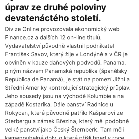
úprav ze druhé poloviny
devatenáctého století.
Divize Online provozovala ekonomický web
Finance.cz a dalších 12 on-line titulů.
Vydavatelství původně vlastnil podnikatel
František Savov, který žije v Londýně a v ČR je
obviněn v kauze daňových podvodů. Panama,
plným názvem Panamská republika (španělsky
República de Panamá), je stát na pomezí Jižní a
Střední Ameriky kontrolující strategický průplav.
Jeho sousedy jsou na východě Kolumbie a na
západě Kostarika. Dále panství Radnice u
Rokycan, které původně patřilo Kašparovi ze
Sterbergu a zámek Březina, který měl podobně
velké panství jako Český Šternberk. Tam měli
kamenouhelné doly, o které přišli hned v roce