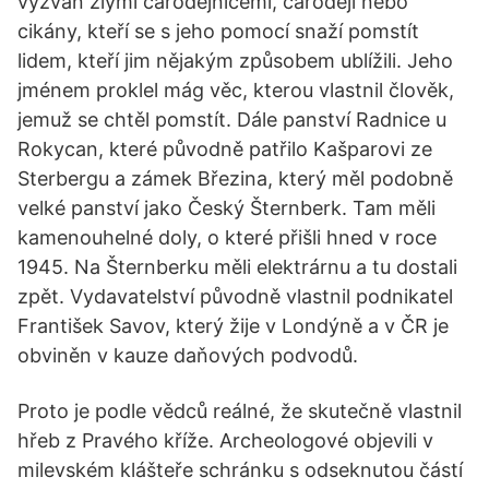
vyzván zlými čarodějnicemi, čaroději nebo
cikány, kteří se s jeho pomocí snaží pomstít
lidem, kteří jim nějakým způsobem ublížili. Jeho
jménem proklel mág věc, kterou vlastnil člověk,
jemuž se chtěl pomstít. Dále panství Radnice u
Rokycan, které původně patřilo Kašparovi ze
Sterbergu a zámek Březina, který měl podobně
velké panství jako Český Šternberk. Tam měli
kamenouhelné doly, o které přišli hned v roce
1945. Na Šternberku měli elektrárnu a tu dostali
zpět. Vydavatelství původně vlastnil podnikatel
František Savov, který žije v Londýně a v ČR je
obviněn v kauze daňových podvodů.
Proto je podle vědců reálné, že skutečně vlastnil
hřeb z Pravého kříže. Archeologové objevili v
milevském klášteře schránku s odseknutou částí