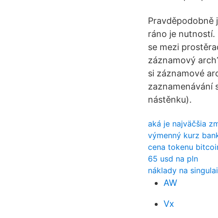
Pravděpodobně js
ráno je nutností.
se mezi prostěr
záznamový arch?) 
si záznamové arc
zaznamenávání sp
nástěnku).
aká je najväčšia z
výmenný kurz bank
cena tokenu bitcoi
65 usd na pln
náklady na singulai
AW
Vx