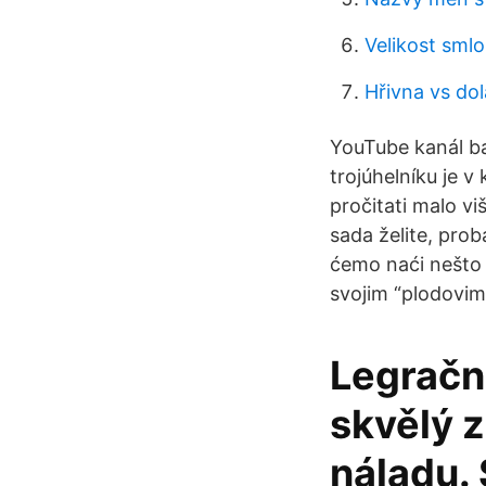
Velikost smlo
Hřivna vs dol
YouTube kanál ba
trojúhelníku je 
pročitati malo viš
sada želite, prob
ćemo naći nešto
svojim “plodovim
Legrační
skvělý z
náladu. 