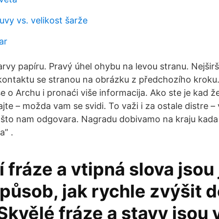
uvy vs. velikost šarže
ar
rvy papíru. Pravý úhel ohybu na levou stranu. Nejširš
v kontaktu se stranou na obrázku z předchozího krok
e o Archu i pronaći više informacija. Ako ste je kad željel
ajte – možda vam se svidi. To važi i za ostale distre –
 što nam odgovara. Nagradu dobivamo na kraju kada
a” .
 fráze a vtipná slova jsou 
působ, jak rychle zvýšit 
Skvělé fráze a stavy jsou 