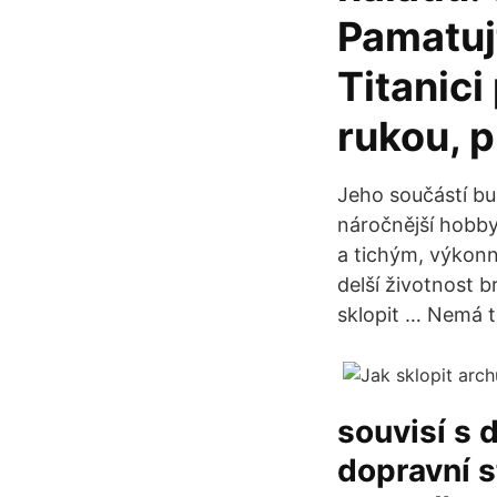
Pamatujt
Titanici
rukou, p
Jeho součástí bu
náročnější hobby
a tichým, výkon
delší životnost 
sklopit … Nemá t
souvisí s 
dopravní s