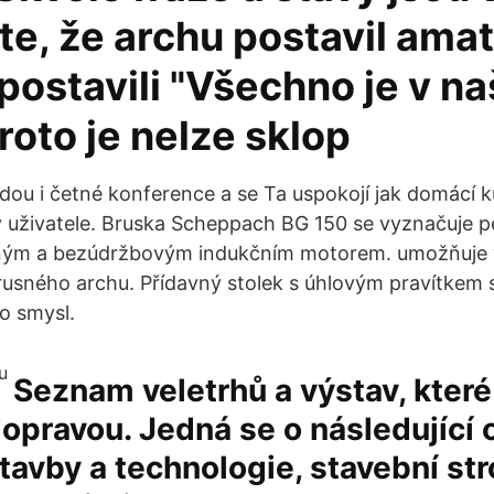
e, že archu postavil amat
 postavili "Všechno je v na
roto je nelze sklop
dou i četné konference a se Ta uspokojí jak domácí ku
 uživatele. Bruska Scheppach BG 150 se vyznačuje p
ným a bezúdržbovým indukčním motorem. umožňuje 
brusného archu. Přídavný stolek s úhlovým pravítkem
o smysl.
Seznam veletrhů a výstav, kter
dopravou. Jedná se o následující 
tavby a technologie, stavební str