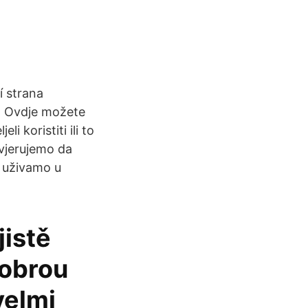
í strana
u. Ovdje možete
i koristiti ili to
 vjerujemo da
 uživamo u
jistě
dobrou
velmi