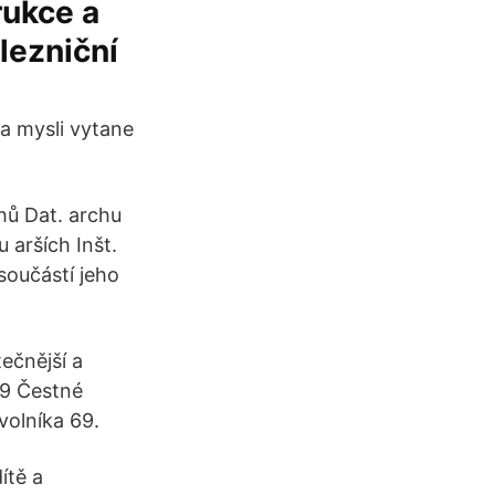
rukce a
elezniční
a mysli vytane
hů Dat. archu
 arších Inšt.
součástí jeho
tečnější a
.9 Čestné
volníka 69.
ítě a