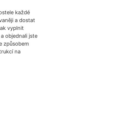
postele každé
vaněji a dostat
k vyplnit
a objednali jste
 se způsobem
trukcí na