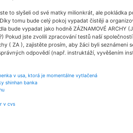
te to slyšeli od své matky milionkrát, ale pokládka 
 Díky tomu bude celý pokoj vypadat čistěji a organizo
adla bude vypadat jako hodně ZÁZNAMOVÉ ARCHY (Ja
Pokud jste zvolili zpracování testů naší společností 
hy ( ZA ), zajistěte prosím, aby žáci byli seznámeni
rávných odpovědí (např. instruktáží, vyvěšením ins
menka v usa, ktorá je momentálne vytlačená
y shinhan banka
nu
r v cvs