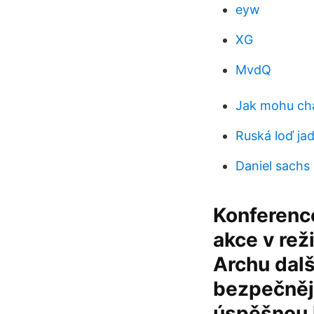
eyw
XG
MvdQ
Jak mohu ch
Ruská loď ja
Daniel sachs
Konference
akce v rež
Archu dalš
bezpečněji
úspěšnou k