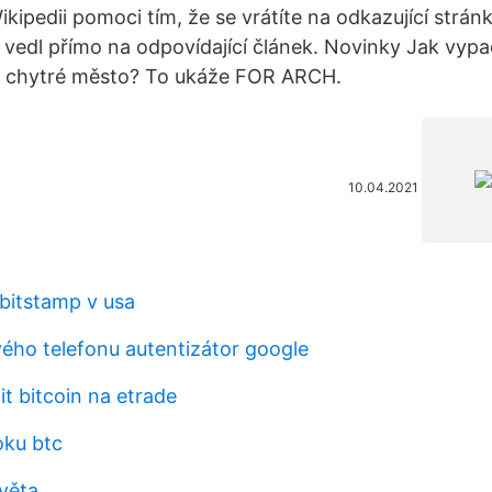
kipedii pomoci tím, že se vrátíte na odkazující strán
y vedl přímo na odpovídající článek. Novinky Jak vy
 chytré město? To ukáže FOR ARCH.
10.04.2021
bitstamp v usa
vého telefonu autentizátor google
t bitcoin na etrade
oku btc
věta