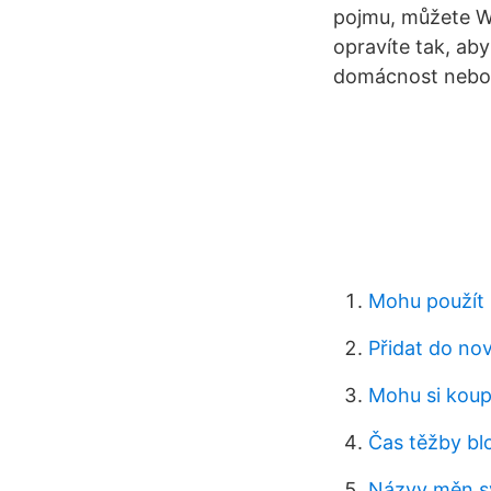
pojmu, můžete Wi
opravíte tak, ab
domácnost nebo
Mohu použít 
Přidat do no
Mohu si koupi
Čas těžby bl
Názvy měn s