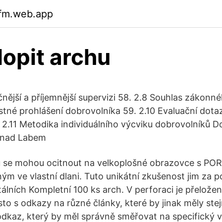
ifm.web.app
lopit archu
čnější a příjemnější supervizi 58. 2.8 Souhlas zákon
stné prohlášení dobrovolníka 59. 2.10 Evaluační dotaz
 2.11 Metodika individuálního výcviku dobrovolníků 
í nad Labem
 se mohou ocitnout na velkoplošné obrazovce s P
 ve vlastní dlani. Tuto unikátní zkušenost jim za 
tálních Kompletní 100 ks arch. V perforaci je přeložen
ísto s odkazy na různé články, které by jinak měly st
odkaz, který by měl správně směřovat na specifický