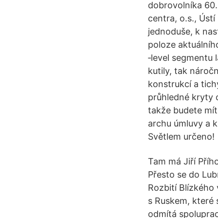
dobrovolníka 60.
centra, o.s., Úst
jednoduše, k nas
poloze aktuálního
‑level segmentu 
kutily, tak náro
konstrukcí a ti
průhledné kryty c
takže budete mít
archu úmluvy a ka
Světlem určeno!
Tam má Jiří Přího
Přesto se do Lubn
Rozbití Blízkého
s Ruskem, které 
odmítá spoluprac