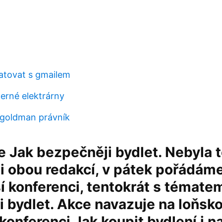
atovat s gmailem
derné elektrárny
 goldman právník
 Jak bezpečněji bydlet. Nebyla 
ii obou redakcí, v pátek pořádáme
í konferenci, tentokrát s témate
 bydlet. Akce navazuje na loňsk
onferenci Jak koupit bydlení i n