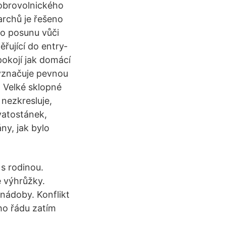
Dobrovolnického
archů je řešeno
ho posunu vůči
řující do entry­
pokojí jak domácí
vyznačuje pevnou
 Velké sklopné
 nezkresluje,
vatostánek,
ny, jak bylo
 s rodinou.
é výhrůžky.
nádoby. Konflikt
ho řádu zatím