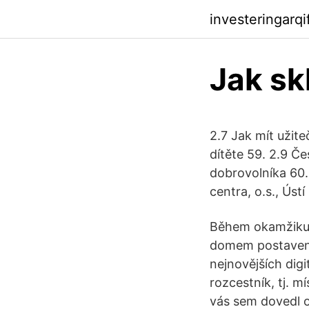
investeringarq
Jak sk
2.7 Jak mít užite
dítěte 59. 2.9 Če
dobrovolníka 60.
centra, o.s., Úst
Během okamžiku
domem postaveným
nejnovějších digi
rozcestník, tj. m
vás sem dovedl 