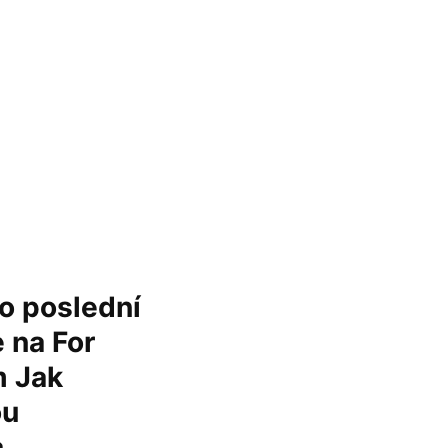
to poslední
 na For
m Jak
ou
a