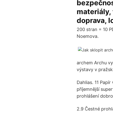
bezpečnost
materiály,
doprava, l
200 stran = 10 P
Noemova.
archem Archu vyt
výstavy v pražs
Dahlias. 11 Papír 
příjemnější supe
prohlášení dobro
2.9 Čestné prohl