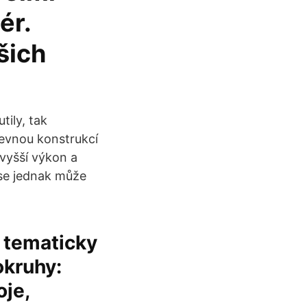
ér.
šich
tily, tak
evnou konstrukcí
vyšší výkon a
 se jednak může
é tematicky
okruhy:
oje,