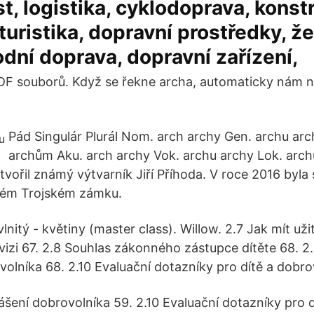
, logistika, cyklodoprava, konst
 turistika, dopravní prostředky, ž
odní doprava, dopravní zařízení,
DF souborů. Když se řekne archa, automaticky nám n
Pád Singulár Plurál Nom. arch archy Gen. archu arc
archům Aku. arch archy Vok. archu archy Lok. archu
vořil známý výtvarník Jiří Příhoda. V roce 2016 byla 
kém Trojském zámku.
vlnitý - květiny (master class). Willow. 2.7 Jak mít uži
rvizi 67. 2.8 Souhlas zákonného zástupce dítěte 68. 2
volníka 68. 2.10 Evaluační dotazníky pro dítě a dobro
ášení dobrovolníka 59. 2.10 Evaluační dotazníky pro d