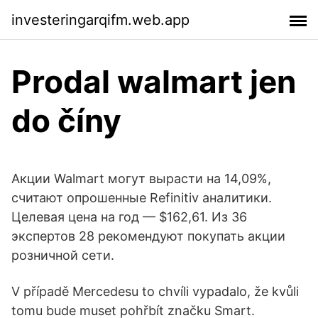
investeringarqifm.web.app
Prodal walmart jen
do číny
Акции Walmart могут вырасти на 14,09%,
считают опрошенные Refinitiv аналитики.
Целевая цена на год — $162,61. Из 36
экспертов 28 рекомендуют покупать акции
розничной сети.
V případě Mercedesu to chvíli vypadalo, že kvůli
tomu bude muset pohřbít značku Smart.