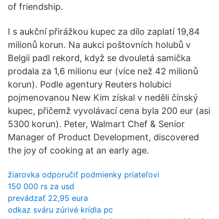
of friendship.
I s aukční přirážkou kupec za dílo zaplatí 19,84
milionů korun. Na aukci poštovních holubů v
Belgii padl rekord, když se dvouletá samička
prodala za 1,6 milionu eur (více než 42 milionů
korun). Podle agentury Reuters holubici
pojmenovanou New Kim získal v neděli čínský
kupec, přičemž vyvolávací cena byla 200 eur (asi
5300 korun). Peter, Walmart Chef & Senior
Manager of Product Development, discovered
the joy of cooking at an early age.
žiarovka odporučiť podmienky priateľovi
150 000 rs za usd
prevádzať 22,95 eura
odkaz sváru zúrivé krídla pc