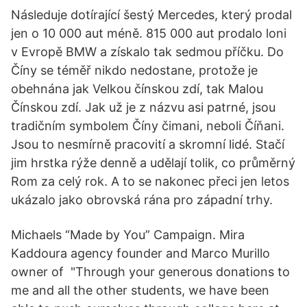
Následuje dotírající šestý Mercedes, který prodal
jen o 10 000 aut méně. 815 000 aut prodalo loni
v Evropě BMW a získalo tak sedmou příčku. Do
Číny se téměř nikdo nedostane, protože je
obehnána jak Velkou čínskou zdí, tak Malou
Čínskou zdí. Jak už je z názvu asi patrné, jsou
tradičním symbolem Číny čimani, neboli Číňani.
Jsou to nesmírně pracovití a skromní lidé. Stačí
jim hrstka rýže denně a udělají tolik, co průměrný
Rom za celý rok. A to se nakonec přeci jen letos
ukázalo jako obrovská rána pro západní trhy.
Michaels “Made by You” Campaign. Mira
Kaddoura agency founder and Marco Murillo
owner of "Through your generous donations to
me and all the other students, we have been