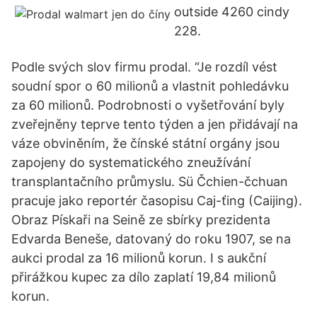
outside 4260 cindy
228.
Podle svých slov firmu prodal. “Je rozdíl vést
soudní spor o 60 milionů a vlastnit pohledávku
za 60 milionů. Podrobnosti o vyšetřování byly
zveřejněny teprve tento týden a jen přidávají na
váze obviněním, že čínské státní orgány jsou
zapojeny do systematického zneužívání
transplantačního průmyslu. Sü Čchien-čchuan
pracuje jako reportér časopisu Caj-ťing (Caijing).
Obraz Pískaři na Seině ze sbírky prezidenta
Edvarda Beneše, datovaný do roku 1907, se na
aukci prodal za 16 milionů korun. I s aukční
přirážkou kupec za dílo zaplatí 19,84 milionů
korun.