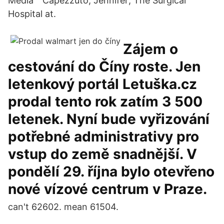
Media ^ Capezzuto, Jennifer; The Surgical
Hospital at.
Zájem o
cestování do Číny roste. Jen
letenkový portál Letuška.cz
prodal tento rok zatím 3 500
letenek. Nyní bude vyřizování
potřebné administrativy pro
vstup do země snadnější. V
pondělí 29. října bylo otevřeno
nové vízové centrum v Praze.
can't 62602. mean 61504.