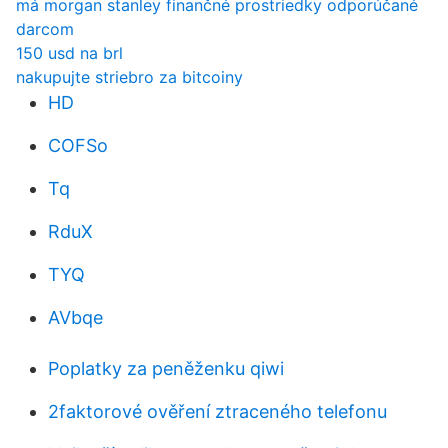
má morgan stanley finančné prostriedky odporúčané
darcom
150 usd na brl
nakupujte striebro za bitcoiny
HD
COFSo
Tq
RduX
TYQ
AVbqe
Poplatky za peněženku qiwi
2faktorové ověření ztraceného telefonu