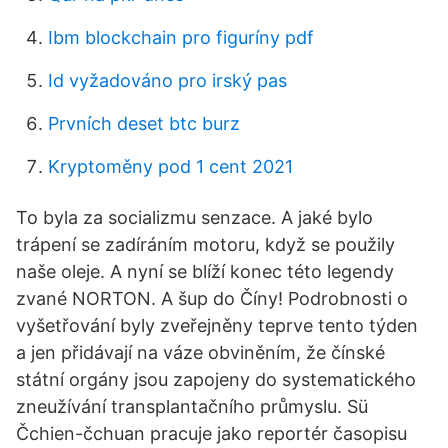
Ibm blockchain pro figuríny pdf
Id vyžadováno pro irský pas
Prvních deset btc burz
Kryptoměny pod 1 cent 2021
To byla za socializmu senzace. A jaké bylo
trápení se zadíráním motoru, když se použily
naše oleje. A nyní se blíží konec této legendy
zvané NORTON. A šup do Číny! Podrobnosti o
vyšetřování byly zveřejněny teprve tento týden
a jen přidávají na váze obviněním, že čínské
státní orgány jsou zapojeny do systematického
zneužívání transplantačního průmyslu. Sü
Čchien-čchuan pracuje jako reportér časopisu