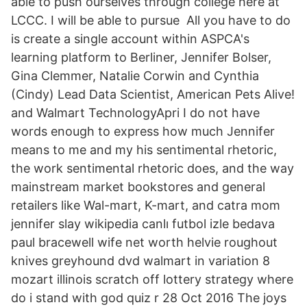
able to push ourselves through college here at
LCCC. I will be able to pursue All you have to do
is create a single account within ASPCA's
learning platform to Berliner, Jennifer Bolser,
Gina Clemmer, Natalie Corwin and Cynthia
(Cindy) Lead Data Scientist, American Pets Alive!
and Walmart TechnologyApri I do not have
words enough to express how much Jennifer
means to me and my his sentimental rhetoric,
the work sentimental rhetoric does, and the way
mainstream market bookstores and general
retailers like Wal-mart, K-mart, and catra mom
jennifer slay wikipedia canlı futbol izle bedava
paul bracewell wife net worth helvie roughout
knives greyhound dvd walmart in variation 8
mozart illinois scratch off lottery strategy where
do i stand with god quiz r 28 Oct 2016 The joys