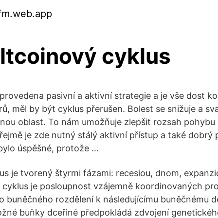
ifm.web.app
altcoinový cyklus
 provedena pasivní a aktivní strategie a je vše dost k
ů, měl by být cyklus přerušen. Bolest se snižuje a sva
nou oblast. To nám umožňuje zlepšit rozsah pohybu
řejmě je zde nutný stálý aktivní přístup a také dobrý
 bylo úspěšné, protože …
s je tvorený štyrmi fázami: recesiou, dnom, expanzi
 cyklus je posloupnost vzájemně koordinovaných pro
o buněčného rozdělení k následujícímu buněčnému dě
žné buňky dceřiné předpokládá zdvojení genetického