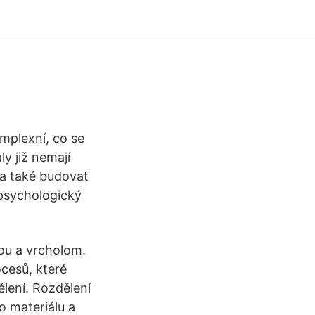
omplexní, co se
ly již nemají
 a také budovat
 psychologický
ou a vrcholom.
cesů, které
lení. Rozdělení
 materiálu a