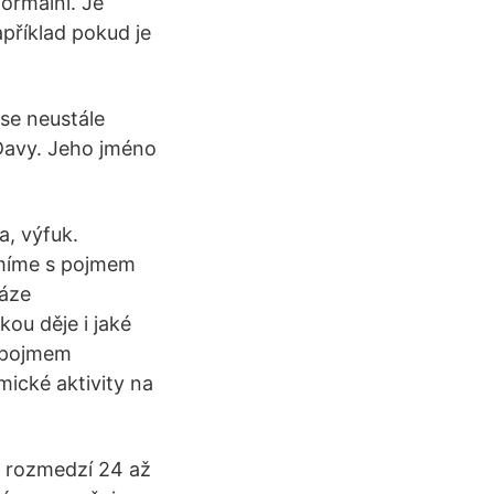
normální. Je
apříklad pokud je
se neustále
Davy. Jeho jméno
a, výfuk.
ámíme s pojmem
fáze
kou děje i jaké
d pojmem
ické aktivity na
v rozmedzí 24 až