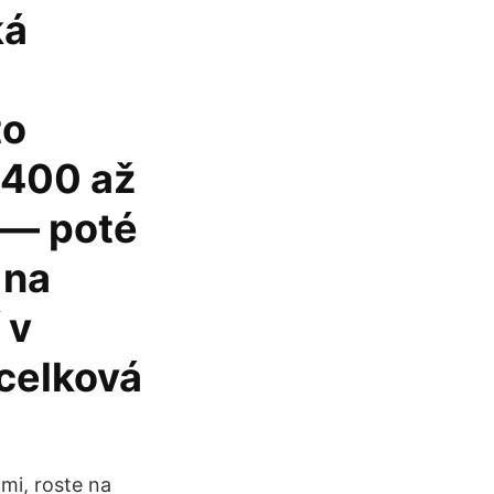
ká
to
 400 až
 — poté
 na
 v
celková
mi, roste na