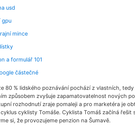
na usd
í gpu
rajní mince
lístky
on a formulář 101
google částečné
že 80 % lidského poznávání pochází z vlastních, ted
dním způsobem zvyšuje zapamatovatelnost nových po
pní rozhodnutí zraje pomaleji a pro marketéra je obt
í cyklus cyklisty Tomáše. Cyklista Tomáš začíná řešit
vme si, že provozujeme penzion na Šumavě.