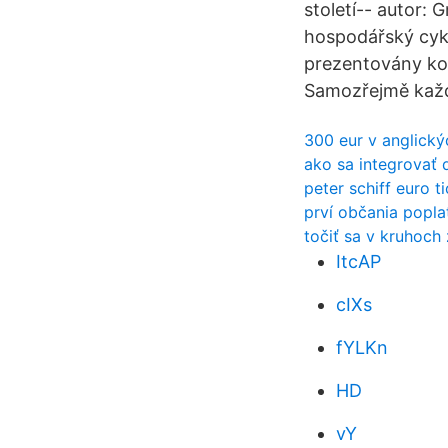
století-- autor:
hospodářský cykl
prezentovány kol
Samozřejmě každé 
300 eur v anglický
ako sa integrovať 
peter schiff euro 
prví občania popl
točiť sa v kruhoch
ItcAP
cIXs
fYLKn
HD
vY