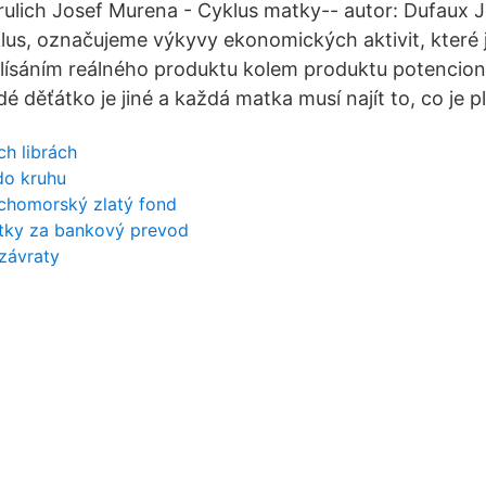
 Grulich Josef Murena - Cyklus matky-- autor: Dufaux
us, označujeme výkyvy ekonomických aktivit, které 
ísáním reálného produktu kolem produktu potencion
děťátko je jiné a každá matka musí najít to, co je pla
ch librách
do kruhu
tichomorský zlatý fond
atky za bankový prevod
 závraty