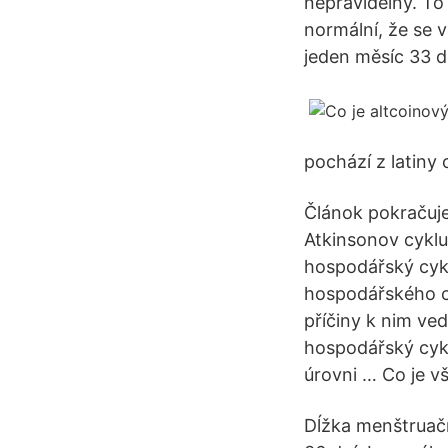
nepravidelný. To 
normální, že se v
jeden měsíc 33 dn
pochází z latiny 
Článok pokračuje
Atkinsonov cykl
hospodářský cykl
hospodářského cyk
příčiny k nim ve
hospodářský cykl
úrovni … Co je vša
Dĺžka menštruačn