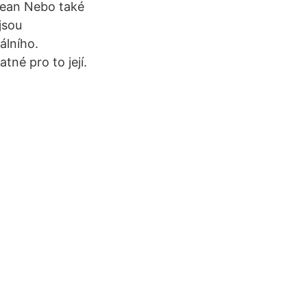
 Jean Nebo také
jsou
álního.
tné pro to její.