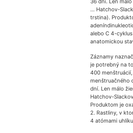
36 dní. Len málo
… Hatchov-Slacko
trstina). Produkt
adeníndinukleoti
alebo C 4-cyklus 
anatomickou sta
Záznamy naznačuj
je potrebný na t
400 menštruácií,
menštruačného cy
dní. Len málo ži
Hatchov-Slackov c
Produktom je oxá
2. Rastliny, v kt
4 atómami uhlíku