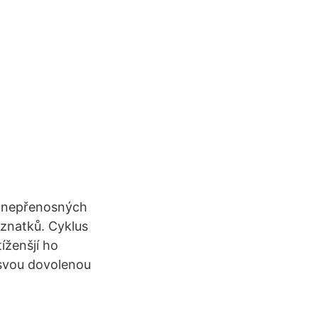
y nepřenosných
znatků. Cyklus
íženšjí ho
 svou dovolenou