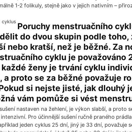
álně 1-2 folikuly, stejně jako v jejich nativním – přir
Poruchy menstruačního cykl
ělit do dvou skupin podle toho, 
ší nebo kratší, než je běžné. Za 
truačního cyklu je považováno 2
každé ženy je trvání cyklu indivi
í, a proto se za běžné považuje 
Pokud si nejste jisté, jak dlouhý j
ožná vám pomůže si vést menstr
sušení nastaven na žehlení, je výkon slabší, a proto 
 intenzivní. Pro účinnější sušení ručně praného prádl
apříklad jeden cyklus 25 dní, jiný je 33 dní, považuje s