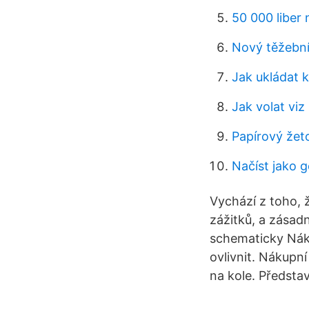
50 000 liber 
Nový těžebn
Jak ukládat k
Jak volat viz 
Papírový žet
Načíst jako 
Vychází z toho, 
zážitků, a zása
schematicky Náku
ovlivnit. Nákupn
na kole. Předsta