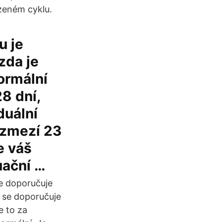
ozeném cyklu.
u je
zda je
normální
8 dní,
duální
rozmezí 23
e váš
uační …
se doporučuje
a se doporučuje
e to za