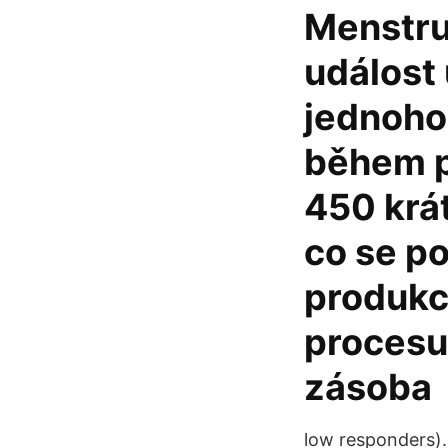
Menstru
událost
jednoho
během p
450 krát
co se p
produkc
procesu
zásoba
low responders).