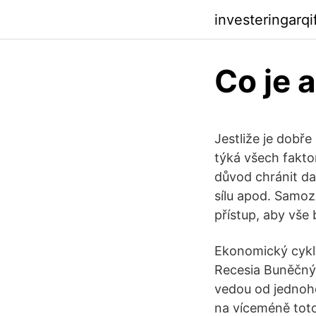
investeringarq
Co je 
Jestliže je dobře
týká všech faktor
důvod chránit da
sílu apod. Samoz
přístup, aby vše
Ekonomický cyklu
Recesia Buněčný
vedou od jednoh
na víceméně toto