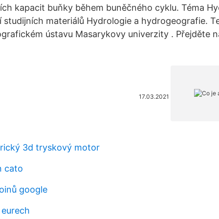
ních kapacit buňky během buněčného cyklu. Téma Hy
tí studijních materiálů Hydrologie a hydrogeografie. 
rafickém ústavu Masarykovy univerzity . Přejděte n
17.03.2021
rický 3d tryskový motor
n cato
coinů google
v eurech