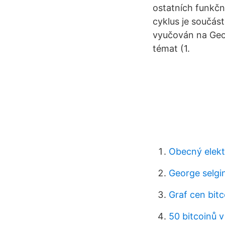
ostatních funkč
cyklus je součás
vyučován na Geog
témat (1.
Obecný elekt
George selgi
Graf cen bit
50 bitcoinů 