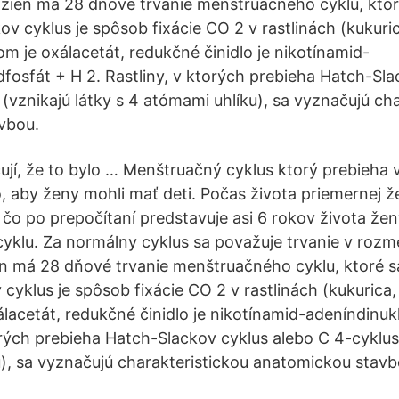
 žien má 28 dňové trvanie menštruačného cyklu, ktor
v cyklus je spôsob fixácie CO 2 v rastlinách (kukuri
om je oxálacetát, redukčné činidlo je nikotínamid-
dfosfát + H 2. Rastliny, v ktorých prebieha Hatch-Sla
(vznikajú látky s 4 atómami uhlíku), sa vyznačujú ch
vbou.
í, že to bylo … Menštruačný cyklus ktorý prebieha 
o, aby ženy mohli mať deti. Počas života priemernej ž
 čo po prepočítaní predstavuje asi 6 rokov života žen
klu. Za normálny cyklus sa považuje trvanie v rozm
en má 28 dňové trvanie menštruačného cyklu, ktoré 
yklus je spôsob fixácie CO 2 v rastlinách (kukurica, 
lacetát, redukčné činidlo je nikotínamid-adeníndinuk
orých prebieha Hatch-Slackov cyklus alebo C 4-cyklus 
), sa vyznačujú charakteristickou anatomickou stavb