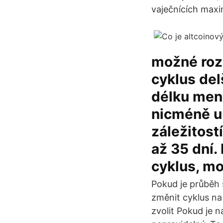
vaječnících maxim
možné rozd
cyklus del
délku mens
nicméně u 
záležitost
až 35 dní. 
cyklus, m
Pokud je průběh 
změnit cyklus na
zvolit Pokud je n