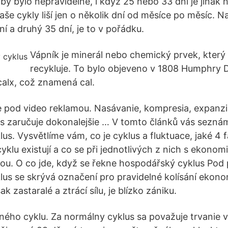
by bylo nepravidelné, i když 25 nebo 33 dní je jinak 
aše cykly liší jen o několik dní od měsíce po měsíc. N
í a druhý 35 dní, je to v pořádku.
Vápník je minerál nebo chemický prvek, který 
recykluje. To bylo objeveno v 1808 Humphry 
calx, což znamená cal.
 pod video reklamou. Nasávanie, kompresia, expanzi
us zaručuje dokonalejšie … V tomto článků vás sezn
us. Vysvětlíme vám, co je cyklus a fluktuace, jaké 4 
lu existují a co se při jednotlivých z nich s ekonomi
dou. O co jde, když se řekne hospodářský cyklus Po
us se skrývá označení pro pravidelné kolísání ekonom
k zastaralé a ztrácí sílu, je blízko zániku.
ého cyklu. Za normálny cyklus sa považuje trvanie 