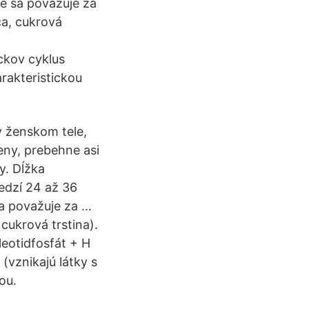
é sa považuje za
ca, cukrová
ckov cyklus
arakteristickou
v ženskom tele,
eny, prebehne asi
y. Dĺžka
edzí 24 až 36
sa považuje za …
cukrová trstina).
leotidfosfát + H
(vznikajú látky s
ou.