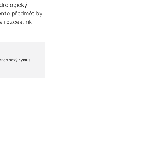
drologický
Tento předmět byl
a rozcestník